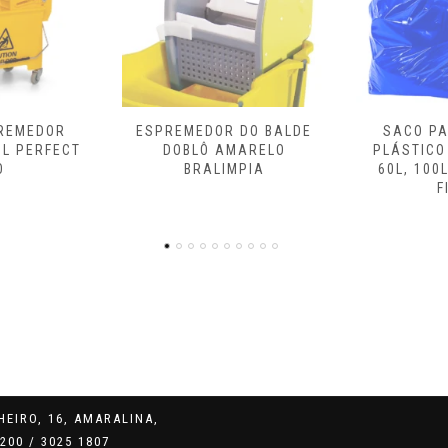
 DO BALDE
SACO PARA LIXO EM
BALDE E
MARELO
PLÁSTICO VIRGEM 40L,
ÁGUAS 32 L
MPIA
60L, 100L, 200L, 300L
FIBRA
EIRO, 16, AMARALINA,
200 / 3025 1807