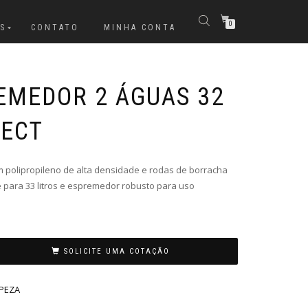
0
S
CONTATO
MINHA CONTA
EMEDOR 2 ÁGUAS 32
FECT
polipropileno de alta densidade e rodas de borracha
 para 33 litros e espremedor robusto para uso
SOLICITE UMA COTAÇÃO
PEZA