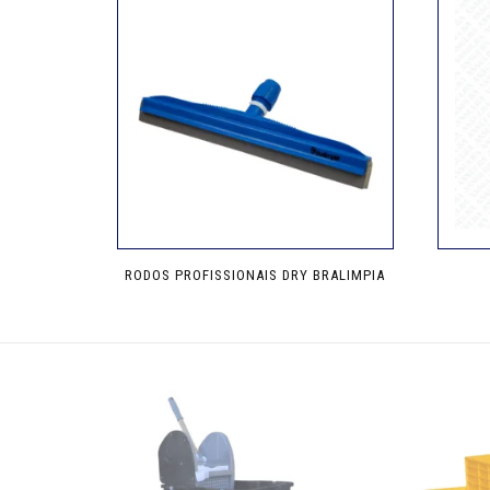
RODOS PROFISSIONAIS DRY BRALIMPIA
Este
produto
tem
várias
variantes.
As
opções
podem
ser