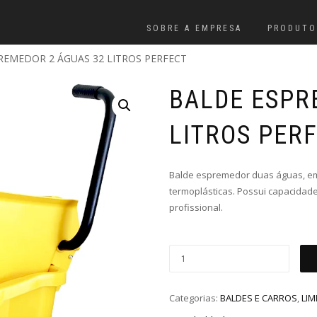
SOBRE A EMPRESA
PRODUTO
REMEDOR 2 ÁGUAS 32 LITROS PERFECT
BALDE ESPR
LITROS PER
Balde espremedor duas águas, em 
termoplásticas. Possui capacidade
profissional.
Categorias:
BALDES E CARROS
,
LIM