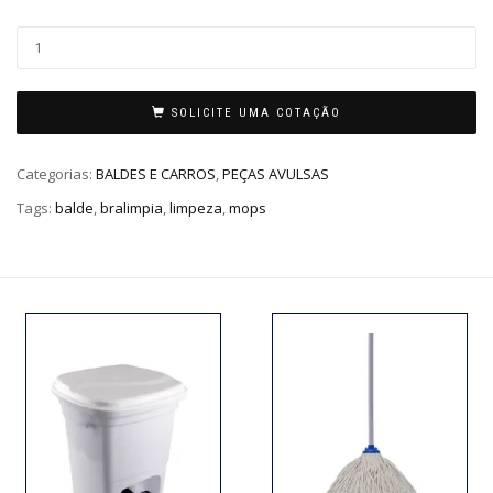
SOLICITE UMA COTAÇÃO
Categorias:
BALDES E CARROS
,
PEÇAS AVULSAS
Tags:
balde
,
bralimpia
,
limpeza
,
mops