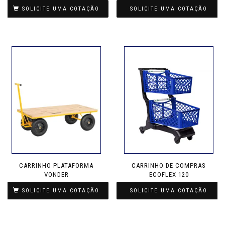
SOLICITE UMA COTAÇÃO
SOLICITE UMA COTAÇÃO
Este
produto
tem
várias
variantes.
As
opções
podem
ser
escolhidas
na
página
do
produto
CARRINHO PLATAFORMA
CARRINHO DE COMPRAS
VONDER
ECOFLEX 120
SOLICITE UMA COTAÇÃO
SOLICITE UMA COTAÇÃO
Este
produto