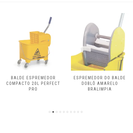
tem
várias
variantes.
As
opções
podem
ser
escolhidas
na
página
do
produto
BALDE ESPREMEDOR
ESPREMEDOR DO BALDE
COMPACTO 20L PERFECT
DOBLÔ AMARELO
PRO
BRALIMPIA