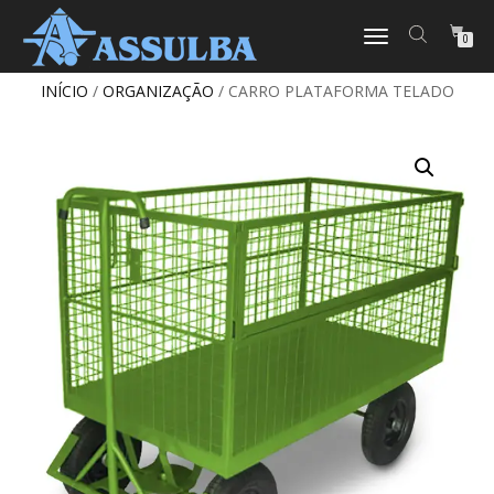
ALTERNAR
0
NAVEGAÇÃO
INÍCIO
/
ORGANIZAÇÃO
/ CARRO PLATAFORMA TELADO