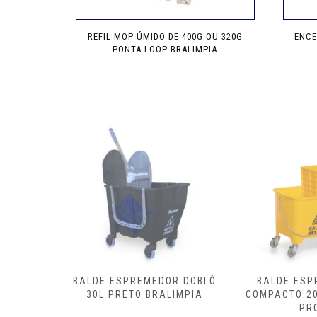
REFIL MOP ÚMIDO DE 400G OU 320G
ENCE
PONTA LOOP BRALIMPIA
Este
produto
tem
várias
variantes.
As
opções
podem
ser
escolhidas
na
página
do
produto
OR DOBLÔ
BALDE ESPREMEDOR
ESPREMEDOR
ALIMPIA
COMPACTO 20L PERFECT
DOBLÔ A
PRO
BRALI