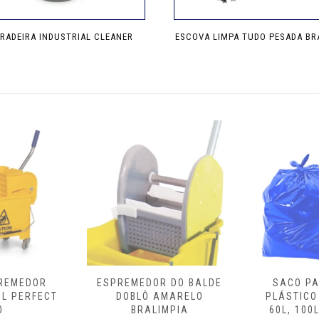
RADEIRA INDUSTRIAL CLEANER
ESCOVA LIMPA TUDO PESADA BR
Este
produto
tem
várias
variantes.
As
opções
podem
ser
escolhidas
na
página
do
produto
 DO BALDE
SACO PARA LIXO EM
BALDE E
MARELO
PLÁSTICO VIRGEM 40L,
ÁGUAS 32 L
MPIA
60L, 100L, 200L, 300L