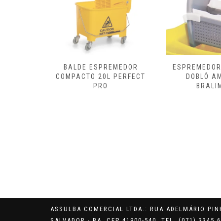
OR DOBLÔ
BALDE ESPREMEDOR
ESPREMEDOR
ALIMPIA
COMPACTO 20L PERFECT
DOBLÔ A
PRO
BRALI
ASSULBA COMERCIAL LTDA.: RUA ADELMÁRIO PINH
SALVADOR - BA, CEP 41900-540. TEL. (071) 3345 6