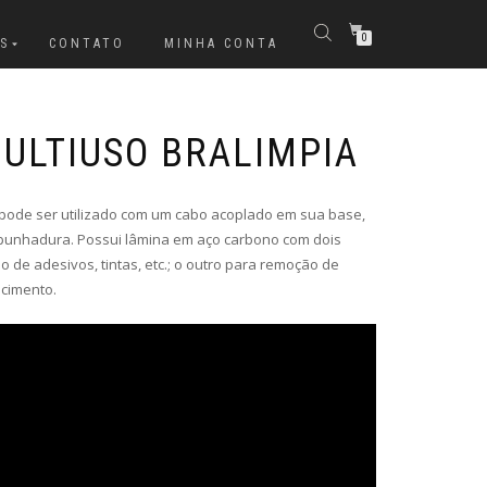
0
S
CONTATO
MINHA CONTA
ULTIUSO BRALIMPIA
 pode ser utilizado com um cabo acoplado em sua base,
unhadura. Possui lâmina em aço carbono com dois
 de adesivos, tintas, etc.; o outro para remoção de
 cimento.