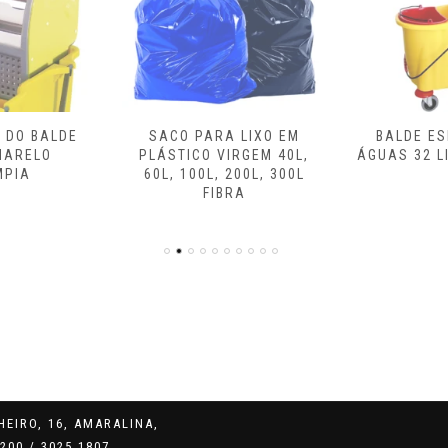
 DO BALDE
SACO PARA LIXO EM
BALDE E
MARELO
PLÁSTICO VIRGEM 40L,
ÁGUAS 32 L
MPIA
60L, 100L, 200L, 300L
FIBRA
EIRO, 16, AMARALINA,
200 / 3025 1807