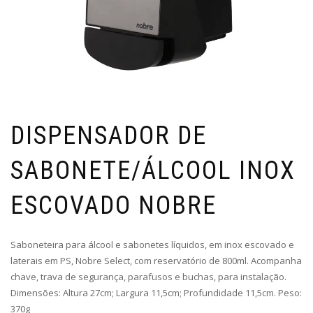
DISPENSADOR DE
SABONETE/ÁLCOOL INOX
ESCOVADO NOBRE
Saboneteira para álcool e sabonetes líquidos, em inox escovado e
laterais em PS, Nobre Select, com reservatório de 800ml. Acompanha
chave, trava de segurança, parafusos e buchas, para instalação.
Dimensões: Altura 27cm; Largura 11,5cm; Profundidade 11,5cm. Peso:
370g