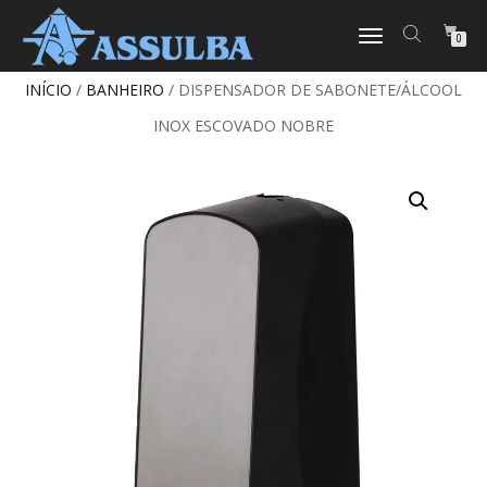
ALTERNAR
0
NAVEGAÇÃO
INÍCIO
/
BANHEIRO
/ DISPENSADOR DE SABONETE/ÁLCOOL
INOX ESCOVADO NOBRE