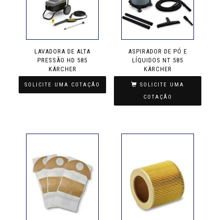
LAVADORA DE ALTA
ASPIRADOR DE PÓ E
PRESSÃO HD 585
LÍQUIDOS NT 585
KÄRCHER
KÄRCHER
SOLICITE UMA COTAÇÃO
SOLICITE UMA
COTAÇÃO
Este
produto
tem
várias
variantes.
As
opções
podem
ser
escolhidas
na
página